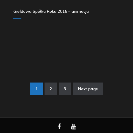
Giełdowa Spółka Roku 2015 – animacja
1
2
3
Next page
Stronicowanie
wpisów