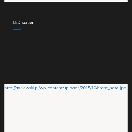
LED screen
http://awilewski.pl/wp-content/uploads/2015/10/brant_hotel.jpg